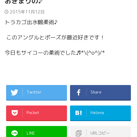
おきまりの♪
2015年11月12日
トラカゴ出水鶴柔術♪
このアングルとポーズが最近好きです！
今日もサイコーの柔術でした♬*\(^o^)/*
Twitter
Share
Pocket
Hatena
LINE
URLコピー