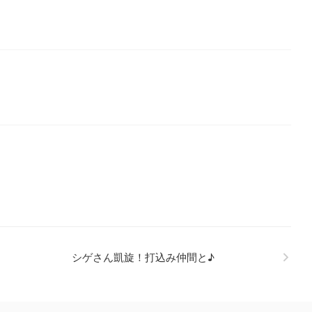
シゲさん凱旋！打込み仲間と♪