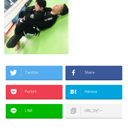
Twitter
Share
Pocket
Hatena
LINE
URLコピー