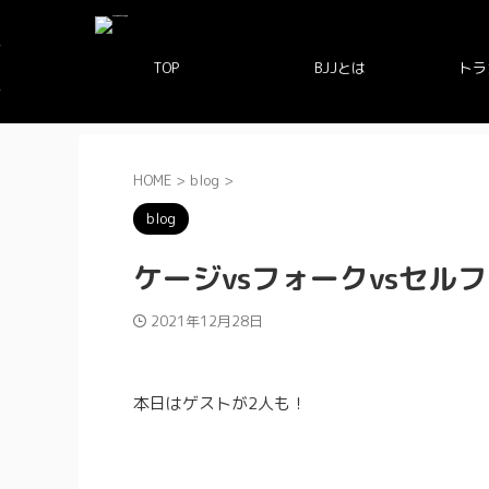
TOP
BJJとは
トラ
HOME
>
blog
>
blog
ケージvsフォークvsセル
2021年12月28日
本日はゲストが2人も！