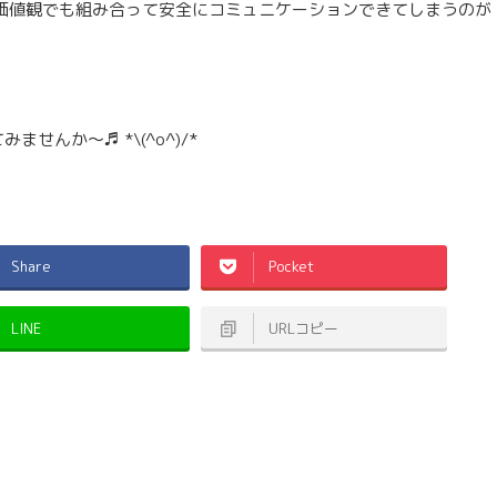
価値観でも組み合って安全にコミュニケーションできてしまうのが
んか～♬ *\(^o^)/*
Share
Pocket
LINE
URLコピー