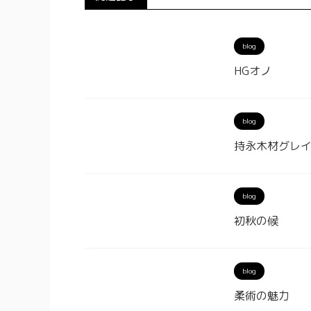
blog
HGオノ
blog
持永木材グレ
blog
初秋の候
blog
柔術の魅力