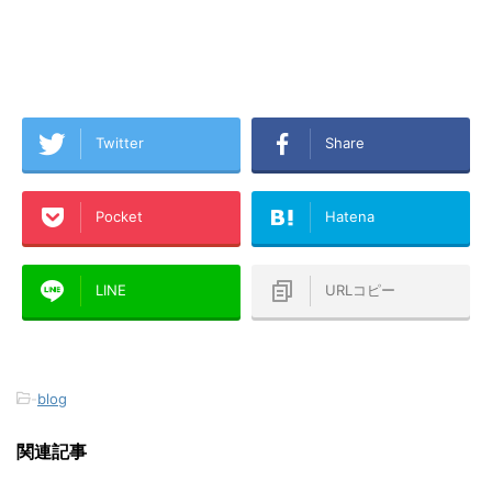
Twitter
Share
Pocket
Hatena
LINE
URLコピー
-
blog
関連記事