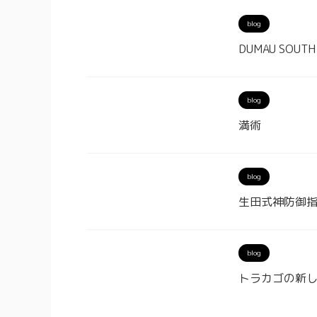
blog
DUMAU SOUTH 
blog
満術
blog
生田式神防御指南
blog
トラカゴの新