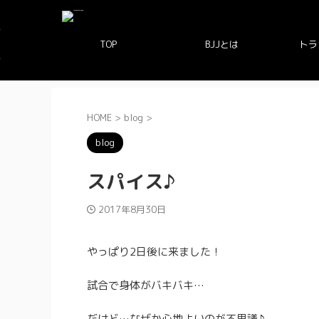
TOP
BJJとは
トラ
HOME
>
blog
>
blog
スパイス♪
2017年8月30日
やっぱり2日後に来ました！
試合で身体がバキバキ…
だけど…なぜか心地よいのが不思議♪