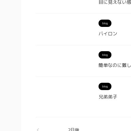
目に見えない
blog
バイロン
blog
簡単なのに難
blog
兄弟弟子
2日後