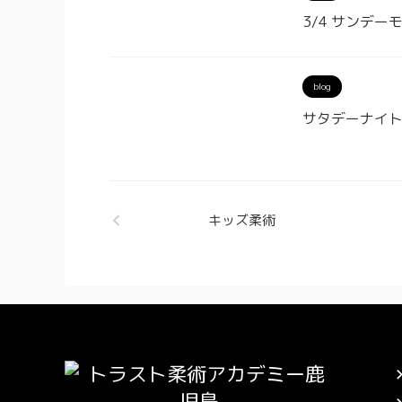
3/4 サンデー
blog
サタデーナイ
キッズ柔術