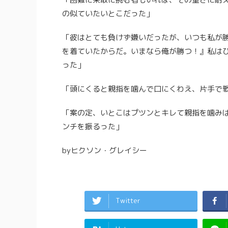
の似ていたいとこだった」
「彼はとても負けず嫌いだったが、いつも私が
を着ていたからだ。
いまなら俺が勝つ！』私は
った」
「頭にくると親指を噛んで口にくわえ、片手で
「案の定、いとこはプツンとキレて親指を噛み
ンチを振るった」
by
ヒクソン・グレイシー
Twitter