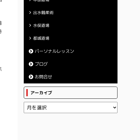
出水鶴柔術
着
水俣道場
待
都城道場
パーソナルレッスン
」
ブログ
パ
お問合せ
アーカイブ