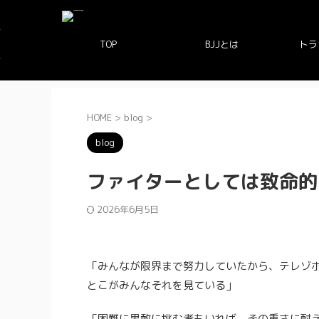
TOP
BJJとは
トラ
HOME
>
blog
>
blog
ファイターとしては致命的
2026年6月5日
「みんなが限界まで努力していたから、テレゾ
とこがみんなそれを見ている」
「困難に果敢に挑む者もいれば、その重さに耐