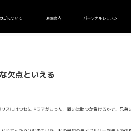
カゴについて
道場案内
パーソナルレッスン
な欠点といえる
ポリスにはつねにドラマがあった。戦いは勝つか負けるかで、兄弟
えかねてへたり込む者もいた。私の最初のライバルは一歳年上で体