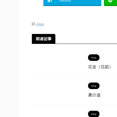
Hatena
-
blog
関連記事
blog
花金（花筋）
blog
柔の道
blog