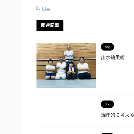
-
blog
関連記事
blog
出水鶴柔術
blog
論理的に考え