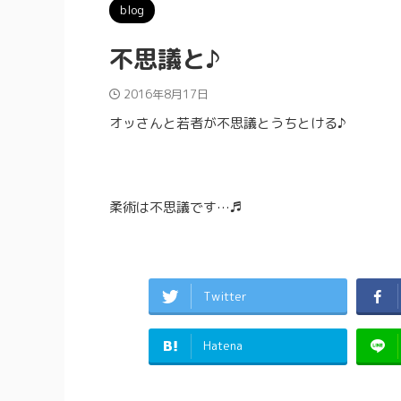
blog
不思議と♪
2016年8月17日
オッさんと若者が不思議とうちとける♪
柔術は不思議です…♬
Twitter
Hatena