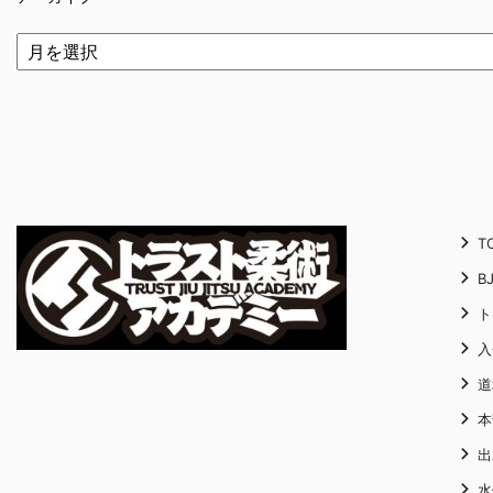
T
B
ト
入
道
本
出
水