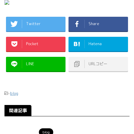
Twitter
Share
Pocket
Hatena
LINE
URLコピー
-
blog
関連記事
blog