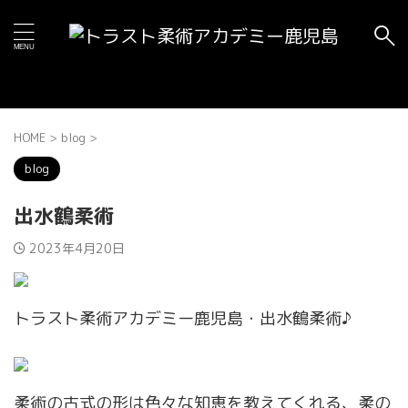
HOME
>
blog
>
blog
出水鶴柔術
2023年4月20日
トラスト柔術アカデミー鹿児島・出水鶴柔術♪
柔術の古式の形は色々な知恵を教えてくれる、柔の