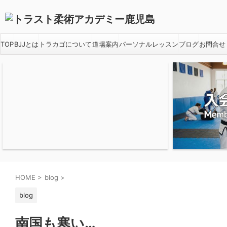
TOP
BJJとは
トラカゴについて
道場案内
パーソナルレッスン
ブログ
お問合せ
HOME
>
blog
>
blog
南国も寒い…