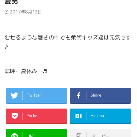
夏男
2017年8月12日
むせるような暑さの中でも柔術キッズ達は元気です
♪
嗚呼…夏休み…♬
Twitter
Share
Pocket
Hatena
LINE
URLコピー