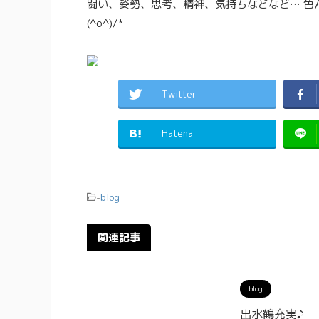
闘い、姿勢、思考、精神、気持ちなどなど… 色
(^o^)/*
Twitter
Hatena
-
blog
関連記事
blog
出水鶴充実♪