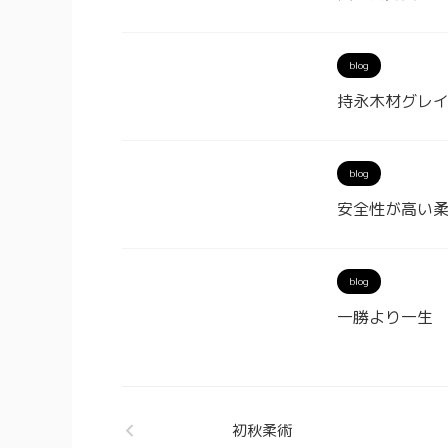
blog
持永木材グレ
blog
安全性が高い柔
blog
一勝より一生
初秋柔術