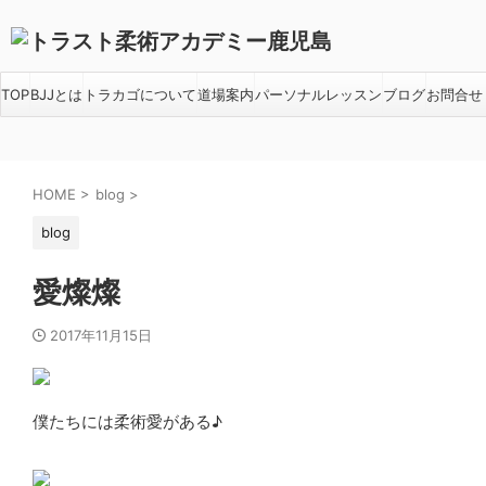
TOP
BJJとは
トラカゴについて
道場案内
パーソナルレッスン
ブログ
お問合せ
HOME
>
blog
>
blog
愛燦燦
2017年11月15日
僕たちには柔術愛がある♪