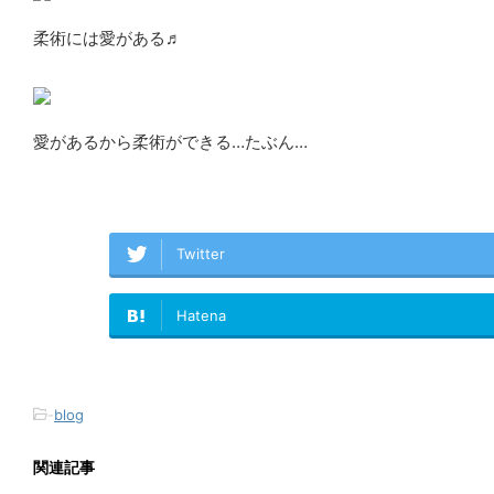
柔術には愛がある♬
愛があるから柔術ができる…たぶん…
Twitter
Hatena
-
blog
関連記事