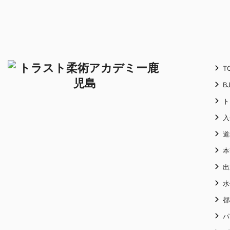
T
B
ト
入
道
本
出
水
都
パ