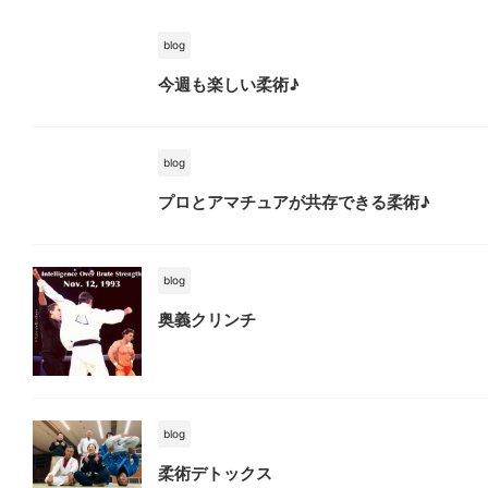
blog
今週も楽しい柔術♪
blog
プロとアマチュアが共存できる柔術♪
blog
奥義クリンチ
blog
柔術デトックス