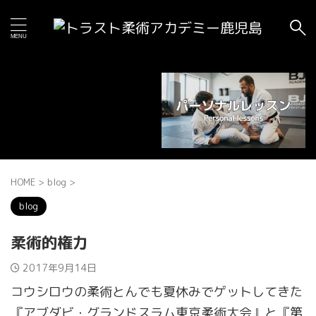
HOME
>
blog
>
blog
柔術的権力
2017年9月14日
コウシロウの柔術とんでも夏休みでゲットしてきた
『アブダビ・グランドスラム東京柔術大会』と『第