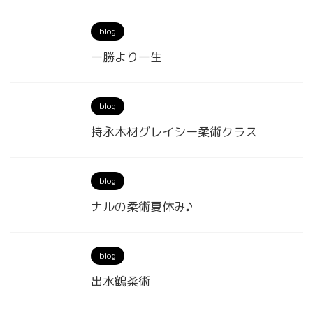
blog
一勝より一生
blog
持永木材グレイシー柔術クラス
blog
ナルの柔術夏休み♪
blog
出水鶴柔術