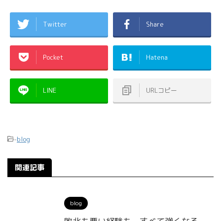
Twitter
Share
Pocket
Hatena
LINE
URLコピー
-
blog
関連記事
blog