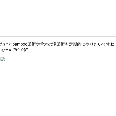
だけどbamboo柔術や曽木の滝柔術も定期的にやりたいですね
ぇ〜♬ *\(^o^)/*