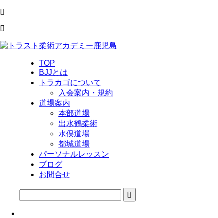
TOP
BJJとは
トラカゴについて
入会案内・規約
道場案内
本部道場
出水鶴柔術
水俣道場
都城道場
パーソナルレッスン
ブログ
お問合せ