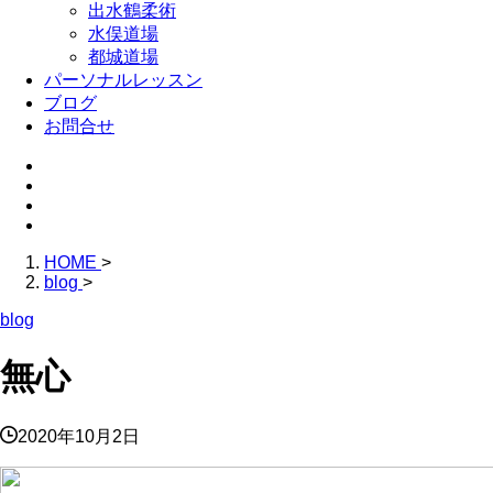
出水鶴柔術
水俣道場
都城道場
パーソナルレッスン
ブログ
お問合せ
HOME
>
blog
>
blog
無心
2020年10月2日