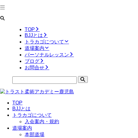
TOP
BJJとは
トラカゴについて
道場案内
パーソナルレッスン
ブログ
お問合せ
TOP
BJJとは
トラカゴについて
入会案内・規約
道場案内
本部道場