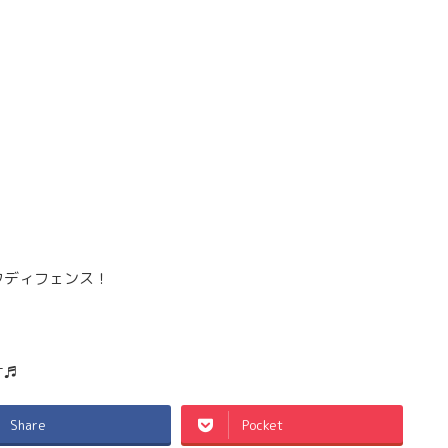
フディフェンス！
す♬
Share
Pocket