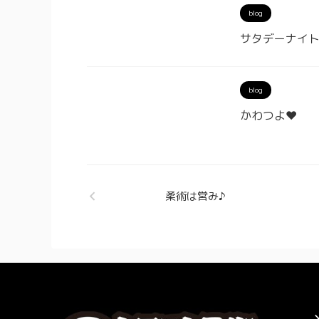
blog
サタデーナイ
blog
かわつよ❤︎
柔術は営み♪