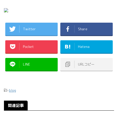
Twitter
Share
Pocket
Hatena
LINE
URLコピー
-
blog
関連記事