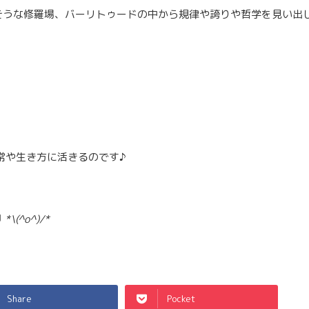
そうな修羅場、バーリトゥードの中から規律や誇りや哲学を見い出
。
常や生き方に活きるのです♪
♬
*\(^o^)/*
Share
Pocket