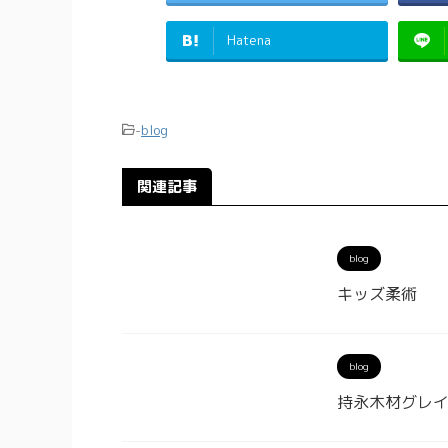
Hatena
-
blog
関連記事
blog
キッズ柔術
blog
持永木材グレ