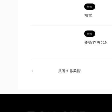
blog
裸武
blog
柔術で再会♪
共鳴する柔術