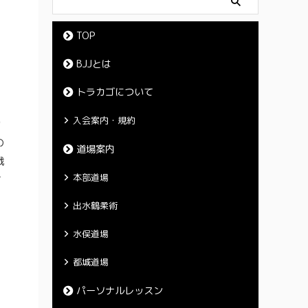
TOP
BJJとは
トラカゴについて
入会案内・規約
ウ
の
道場案内
戦
本部道場
て
出水鶴柔術
水俣道場
都城道場
パーソナルレッスン