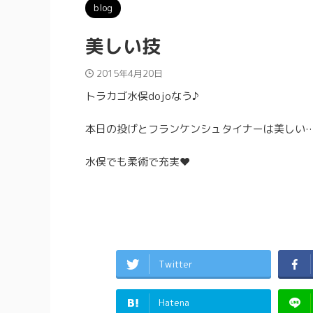
blog
美しい技
2015年4月20日
トラカゴ水俣dojoなう♪
本日の投げとフランケンシュタイナーは美しい
水俣でも柔術で充実❤︎
Twitter
Hatena