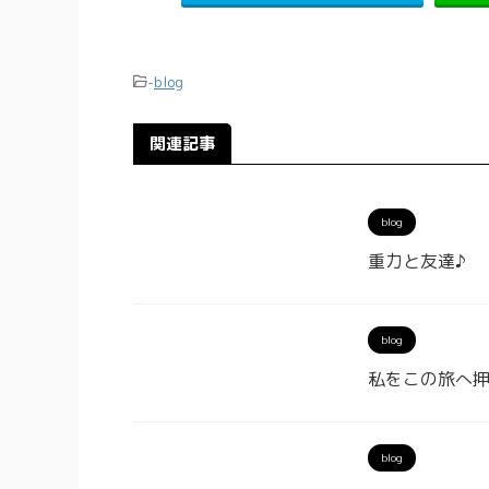
-
blog
関連記事
blog
重力と友達♪
blog
私をこの旅へ
blog