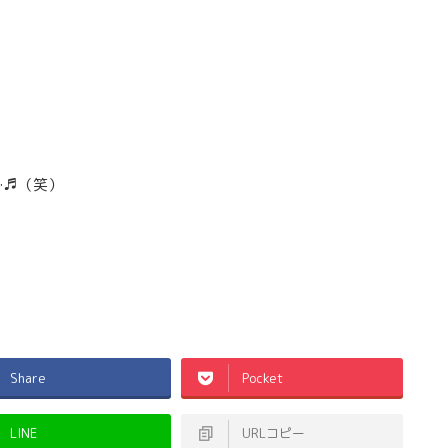
…♬（笑）
Share
Pocket
LINE
URLコピー