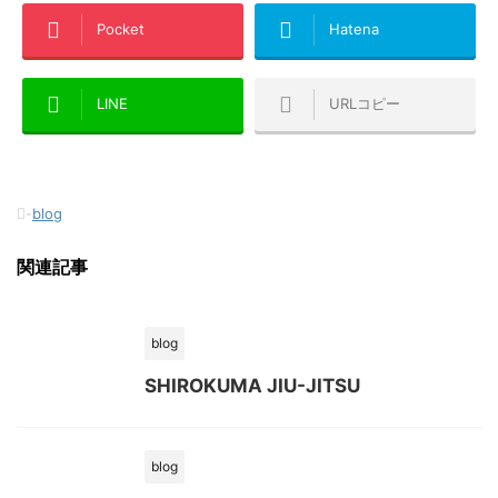
Pocket
Hatena
LINE
URLコピー
-
blog
関連記事
blog
SHIROKUMA JIU-JITSU
blog