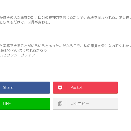
かはその人次第なのだ。自分の精神力を信じるだけで、現実を変えられる。少し違
とらえるだけで、世界が変わる」
と実感できることがいろいろとあった。だからこそ、私の意見を受け入れてくれた
と同じぐらい強くなれるだろう」
byヒクソン・グレイシー
Share
Pocket
LINE
URLコピー