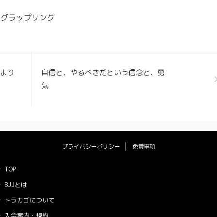
トグラップリング
性より
自信と、やるべきだという信念と、勇
気
プライバシーポリシー
免責事項
TOP
BJJとは
トラカゴについて
入会案内・規約