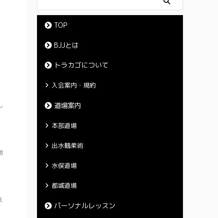
TOP
BJJとは
トラカゴについて
入会案内・規約
道場案内
し
本部道場
出水鶴柔術
期
水俣道場
都城道場
え
パーソナルレッスン