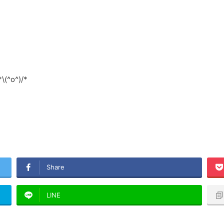
o^)/*
Share
LINE