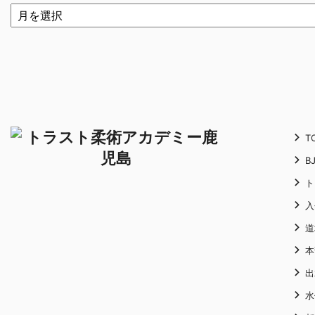
T
B
ト
入
道
本
出
水