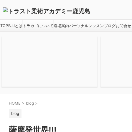
TOP
BJJとは
トラカゴについて
道場案内
パーソナルレッスン
ブログ
お問合せ
HOME
>
blog
>
blog
薩摩発世界!!!