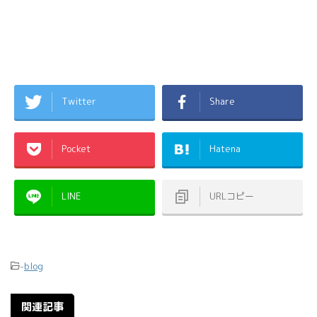
Twitter
Share
Pocket
Hatena
LINE
URLコピー
-
blog
関連記事