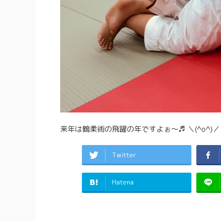
来年は鶴柔術の飛躍の年ですよぉ〜♬ ＼(^o^)／
Twitter
Hatena