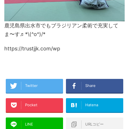
鹿児島県出水市でもブラジリアン柔術で充実して
ま〜す♬*\(^o^)/*
https://trustjjk.com/wp
Twitter
Share
Pocket
Hatena
LINE
URLコピー