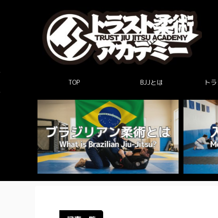
TOP
BJJとは
トラ