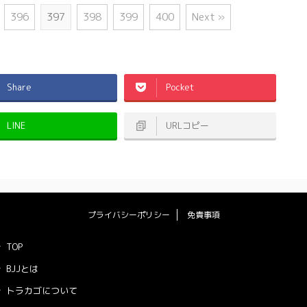
396
397
398
399
400
Next »
Share
Pocket
LINE
URLコピー
プライバシーポリシー
免責事項
TOP
BJJとは
トラカゴについて