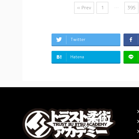
« Prev
1
…
395
Twitter
Hatena