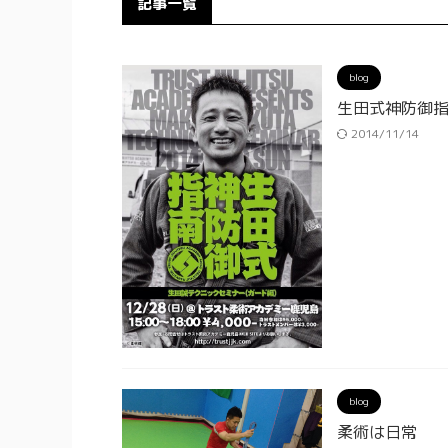
記事一覧
blog
生田式神防御指南
2014/11/14
blog
柔術は日常