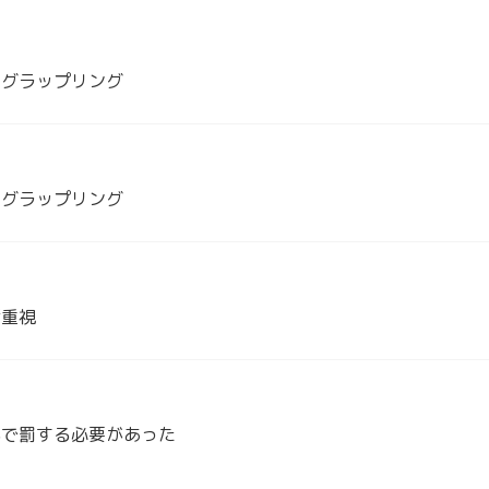
トグラップリング
トグラップリング
術重視
形で罰する必要があった