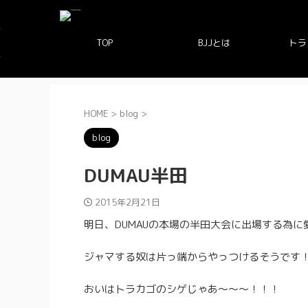
TOP
BJJとは
トラ
HOME
>
blog
>
blog
DUMAU半田
2015年2月21日
明日、DUMAUの本場の半田大会に出場する為
ジャマする奴は片っ端からやっつけるそうです
おいはトラカゴのシゲじゃあ〜〜〜！！！