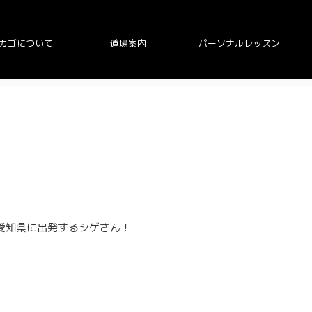
カゴについて
道場案内
パーソナルレッスン
に愛知県に出発するシゲさん！
！