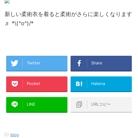
新しい柔術衣を着ると柔術がさらに楽しくなります
♬ *\(^o^)/*
Twitter
Share
Pocket
Hatena
LINE
URLコピー
-
blog