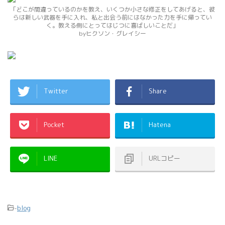
「どこが間違っているのかを教え、いくつか小さな修正をしてあげると、彼
らは新しい武器を手に入れ、私と出会う前にはなかった力を手に帰ってい
く。教える側にとってはじつに喜ばしいことだ」
byヒクソン・グレイシー
Twitter
Share
Pocket
Hatena
LINE
URLコピー
-
blog