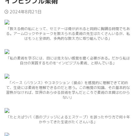
インビジブル柔術
2024年8月21日
「教える側の私にとって、セミナーは骨が折れると同時に胸踊る時間でもあ
る。アームロックやチョークを教えられる柔術の先生はたくさんいるが、私
はもっと全体的、多角的な教え方に取り組んでいる」
「私の柔術を学ぶには、目には見えない感覚を磨く必要がある。だから私は
自分の実践するものを″インビジブル柔術〟と呼んでいる」
「ベース（バランス）やコネクション（接点）を感覚的に理解できて初め
て、生徒には柔術を理解できるのだと思う。この触覚の知識、その基本的な
習熟がなければ、世界のあらゆる技術を学んだところで柔術の本質はわから
ない」
「たとえばウパ（首のブリッジによるエスケープ）を誤ったやり方で何十年
かやってきた生徒がたくさんいる」