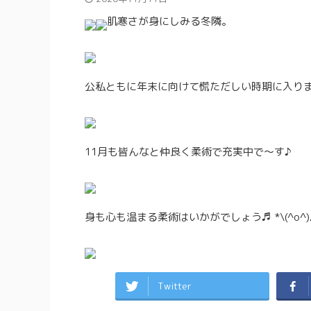
肌寒さが身にしみる冬隣。
公私ともに年末に向けて慌ただしい時期に入り
11月も皆んなと仲良く柔術で充実中で〜す♪
身も心も温まる柔術はいかがでしょう♬ *\(^o^)
Twitter