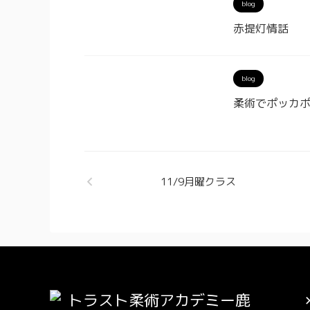
blog
赤提灯情話
blog
柔術でポッカポ
11/9月曜クラス